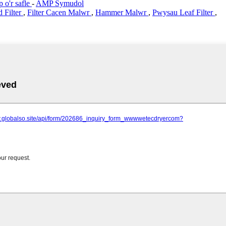
 o'r safle
-
AMP Symudol
 Filter
,
Filter Cacen Malwr
,
Hammer Malwr
,
Pwysau Leaf Filter
,