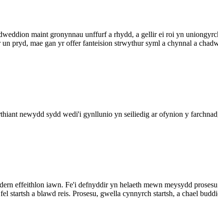
dweddion maint gronynnau unffurf a rhydd, a gellir ei roi yn uniongyrc
r un pryd, mae gan yr offer fanteision strwythur syml a chynnal a chadw
thiant newydd sydd wedi'i gynllunio yn seiliedig ar ofynion y farchn
effeithlon iawn. Fe'i defnyddir yn helaeth mewn meysydd prosesu start
 fel startsh a blawd reis. Prosesu, gwella cynnyrch startsh, a chael bu