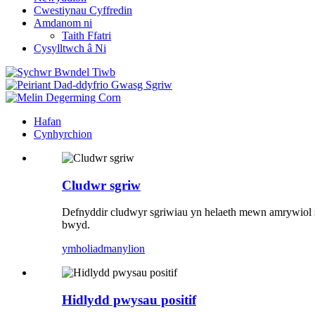
Cwestiynau Cyffredin
Amdanom ni
Taith Ffatri
Cysylltwch â Ni
Hafan
Cynhyrchion
Cludwr sgriw
Defnyddir cludwyr sgriwiau yn helaeth mewn amrywiol s
bwyd.
ymholiad
manylion
Hidlydd pwysau positif