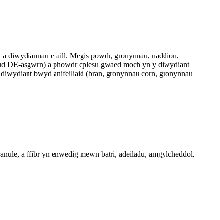
 a diwydiannau eraill. Megis powdr, gronynnau, naddion,
glud DE-asgwrn) a phowdr eplesu gwaed moch yn y diwydiant
y diwydiant bwyd anifeiliaid (bran, gronynnau corn, gronynnau
nule, a ffibr yn enwedig mewn batri, adeiladu, amgylcheddol,