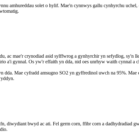
ynnu amhureddau solet o hylif. Mae'n cynnwys gallu cynhyrchu uchel, 
awtomatig.
du, ac mae'r crynodiad asid sylffwrog a gynhyrchir yn sefydlog, sy'n ll
irio a'i gynnal. Os yw'r effaith yn dda, nid oes unrhyw waith cynnal a
 yn dda. Mae cyfradd amsugno SO2 yn gyffredinol uwch na 95%. Mae c
lwyddyn.
, diwydiant bwyd ac ati. Fel germ corn, ffibr corn a dadhydradiad gwe
ddio.