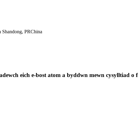
th Shandong, PRChina
gadewch eich e-bost atom a byddwn mewn cysylltiad o 