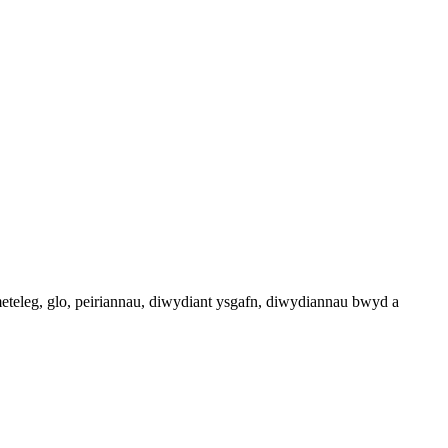
teleg, glo, peiriannau, diwydiant ysgafn, diwydiannau bwyd a