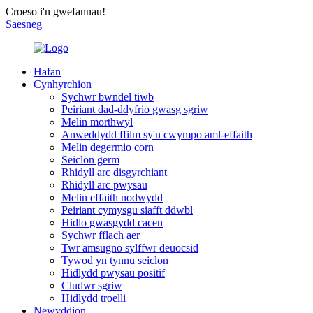
Croeso i'n gwefannau!
Saesneg
Hafan
Cynhyrchion
Sychwr bwndel tiwb
Peiriant dad-ddyfrio gwasg sgriw
Melin morthwyl
Anweddydd ffilm sy'n cwympo aml-effaith
Melin degermio corn
Seiclon germ
Rhidyll arc disgyrchiant
Rhidyll arc pwysau
Melin effaith nodwydd
Peiriant cymysgu siafft ddwbl
Hidlo gwasgydd cacen
Sychwr fflach aer
Twr amsugno sylffwr deuocsid
Tywod yn tynnu seiclon
Hidlydd pwysau positif
Cludwr sgriw
Hidlydd troelli
Newyddion