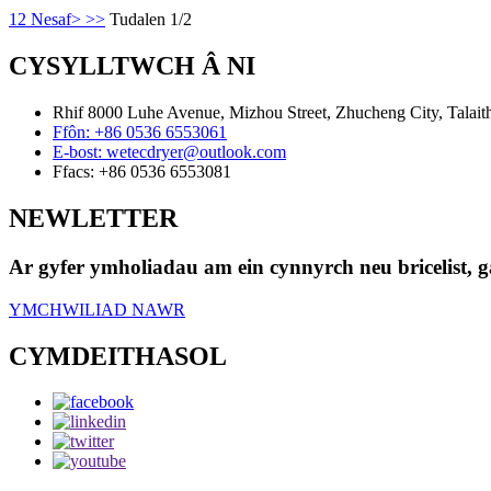
1
2
Nesaf>
>>
Tudalen 1/2
CYSYLLTWCH Â NI
Rhif 8000 Luhe Avenue, Mizhou Street, Zhucheng City, Talai
Ffôn:
+86 0536 6553061
E-bost:
wetecdryer@outlook.com
Ffacs:
+86 0536 6553081
NEWLETTER
Ar gyfer ymholiadau am ein cynnyrch neu bricelist, 
YMCHWILIAD NAWR
CYMDEITHASOL