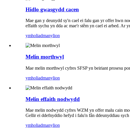
Hidlo gwasgydd cacen
Mae gan y deunydd sy'n cael ei falu gan yr offer hwn no
effaith sychu yn dda ac mae'r stêm yn cael ei arbed. Ar y
ymholiad
manylion
Melin morthwyl
Mae melin morthwyl cyfres SFSP yn beiriant prosesu por
ymholiad
manylion
Melin effaith nodwydd
Mae melin nodwydd cyfres WZM yn offer malu cain modern 
Gellir ei ddefnyddio hefyd i falu'n fân ddeunyddiau sych
ymholiad
manylion