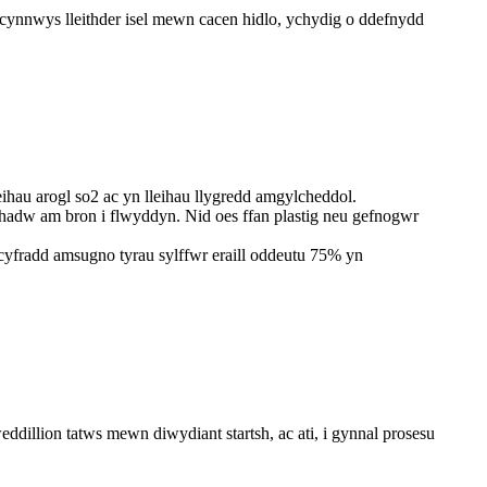
cynnwys lleithder isel mewn cacen hidlo, ychydig o ddefnydd
eihau arogl so2 ac yn lleihau llygredd amgylcheddol.
 chadw am bron i flwyddyn. Nid oes ffan plastig neu gefnogwr
yfradd amsugno tyrau sylffwr eraill oddeutu 75% yn
ddillion tatws mewn diwydiant startsh, ac ati, i gynnal prosesu