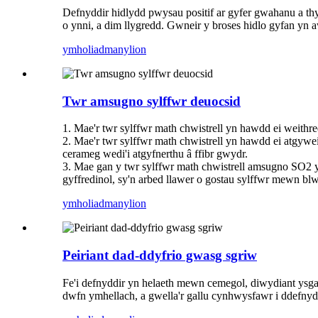
Defnyddir hidlydd pwysau positif ar gyfer gwahanu a th
o ynni, a dim llygredd. Gwneir y broses hidlo gyfan yn 
ymholiad
manylion
Twr amsugno sylffwr deuocsid
1. Mae'r twr sylffwr math chwistrell yn hawdd ei weithre
2. Mae'r twr sylffwr math chwistrell yn hawdd ei atgywe
cerameg wedi'i atgyfnerthu â ffibr gwydr.
3. Mae gan y twr sylffwr math chwistrell amsugno SO2
gyffredinol, sy'n arbed llawer o gostau sylffwr mewn b
ymholiad
manylion
Peiriant dad-ddyfrio gwasg sgriw
Fe'i defnyddir yn helaeth mewn cemegol, diwydiant ysgafn
dwfn ymhellach, a gwella'r gallu cynhwysfawr i ddefny