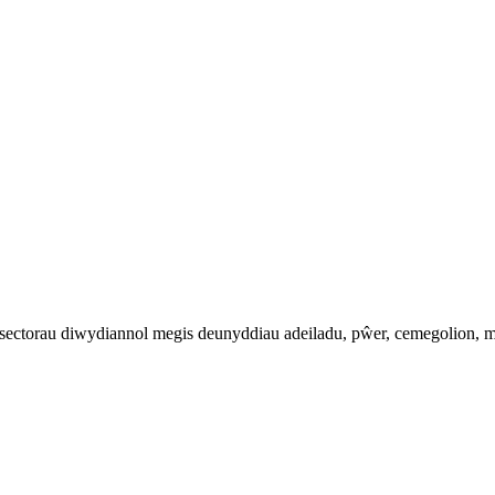
ectorau diwydiannol megis deunyddiau adeiladu, pŵer, cemegolion, me