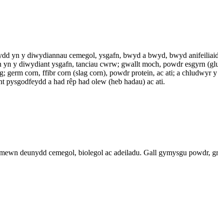
hydd yn y diwydiannau cemegol, ysgafn, bwyd a bwyd, bwyd anifeiliaid
n yn y diwydiant ysgafn, tanciau cwrw; gwallt moch, powdr esgyrn (
erm corn, ffibr corn (slag corn), powdr protein, ac ati; a chludwyr 
ant pysgodfeydd a had rêp had olew (heb hadau) ac ati.
mewn deunydd cemegol, biolegol ac adeiladu. Gall gymysgu powdr, gra