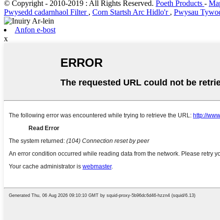
© Copyright - 2010-2019 : All Rights Reserved.
Poeth Products
-
Map
Pwysedd cadarnhaol Filter
,
Corn Startsh Arc Hidlo'r
,
Pwysau Tywod
Anfon e-bost
x