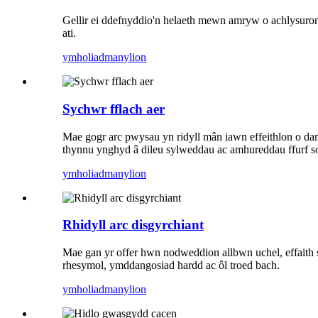
Gellir ei ddefnyddio'n helaeth mewn amryw o achlysuron
ati.
ymholiad
manylion
Sychwr fflach aer
Mae gogr arc pwysau yn ridyll mân iawn effeithlon o da
thynnu ynghyd â dileu sylweddau ac amhureddau ffurf so
ymholiad
manylion
Rhidyll arc disgyrchiant
Mae gan yr offer hwn nodweddion allbwn uchel, effaith s
rhesymol, ymddangosiad hardd ac ôl troed bach.
ymholiad
manylion