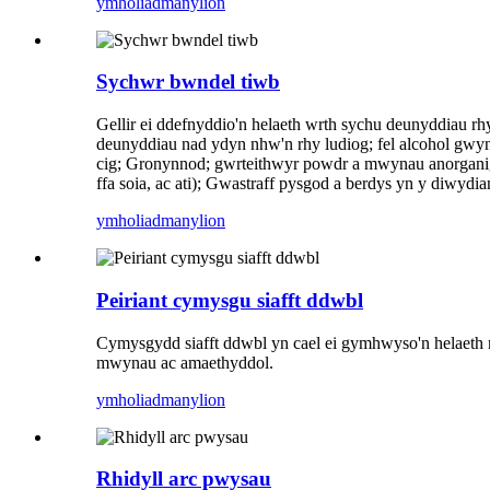
ymholiad
manylion
Sychwr bwndel tiwb
Gellir ei ddefnyddio'n helaeth wrth sychu deunyddiau r
deunyddiau nad ydyn nhw'n rhy ludiog; fel alcohol gwy
cig; Gronynnod; gwrteithwyr powdr a mwynau anorganig; g
ffa soia, ac ati); Gwastraff pysgod a berdys yn y diwydi
ymholiad
manylion
Peiriant cymysgu siafft ddwbl
Cymysgydd siafft ddwbl yn cael ei gymhwyso'n helaeth 
mwynau ac amaethyddol.
ymholiad
manylion
Rhidyll arc pwysau