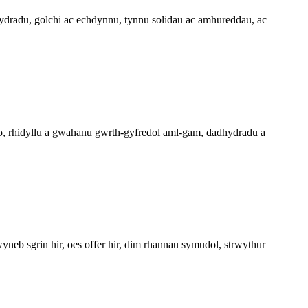
hydradu, golchi ac echdynnu, tynnu solidau ac amhureddau, ac
io, rhidyllu a gwahanu gwrth-gyfredol aml-gam, dadhydradu a
neb sgrin hir, oes offer hir, dim rhannau symudol, strwythur