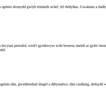
 sgrinio deunydd gwlyb triniaeth uchel, fel rhidyllau. Gwahanu a dad
n bwysau penodol, wedi'i gymhwyso wrth brosesu startsh ar gyfer rins
lid.
grinio dda, gweithrediad diogel a dibynadwy, dim caulking, defnydd wy