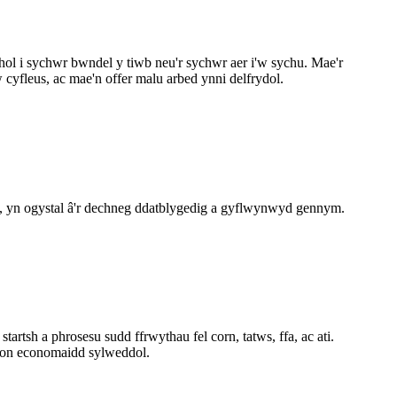
hol i sychwr bwndel y tiwb neu'r sychwr aer i'w sychu. Mae'r
 cyfleus, ac mae'n offer malu arbed ynni delfrydol.
ad, yn ogystal â'r dechneg ddatblygedig a gyflwynwyd gennym.
sh a phrosesu sudd ffrwythau fel corn, tatws, ffa, ac ati.
ddion economaidd sylweddol.